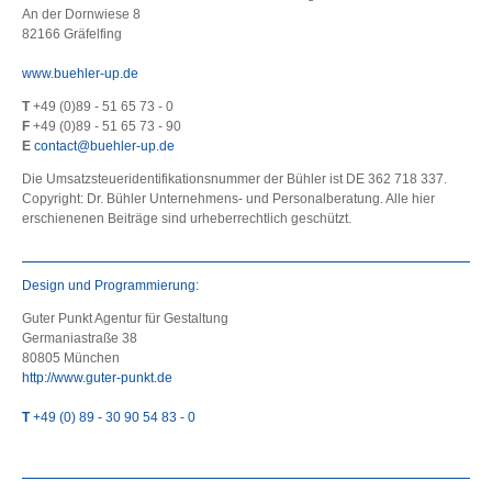
An der Dornwiese 8
82166 Gräfelfing
www.buehler-up.de
T
+49 (0)89 - 51 65 73 - 0
F
+49 (0)89 - 51 65 73 - 90
E
contact@buehler-up.de
Die Umsatzsteueridentifikationsnummer der Bühler ist DE 362 718 337.
Copyright: Dr. Bühler Unternehmens- und Personalberatung. Alle hier
erschienenen Beiträge sind urheberrechtlich geschützt.
Design und Programmierung:
Guter Punkt Agentur für Gestaltung
Germaniastraße 38
80805 München
http://www.guter-punkt.de
T
+49 (0) 89 - 30 90 54 83 - 0